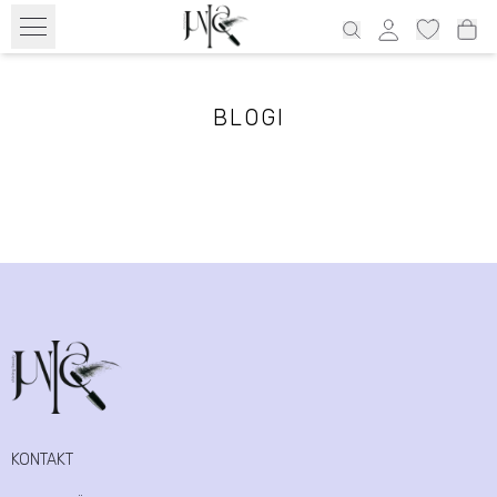
Tasuta transport alates 39€ üle Eesti ja 69€ Läti, 69€ Leedu, 100€
Soome
BLOGI
KONTAKT