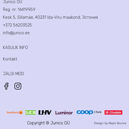
Junico OÜ
Reg. nr:
16419959
Kesk 5, Sillamäe, 40231 Ida-Viru maakond, Эстония
+372 56203525
info@junico.ee
KASULIK INFO
Kontakt
JÄLGI MEID
Copyright ©
Junico OÜ
Design by
Major Source