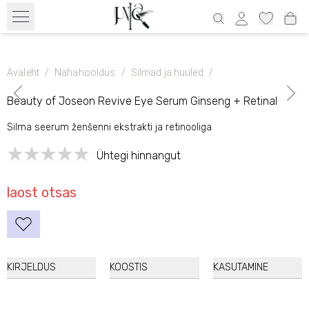
Tasuta transport alates 39€ üle Eesti ja 69€ Läti, 69€ Leedu, 100€
Soome
Avaleht
/
Nahahooldus
/
Silmad ja huuled
/
Beauty of Joseon Revive Eye Serum Ginseng + Retinal
Silma seerum ženšenni ekstrakti ja retinooliga
Ühtegi hinnangut
laost otsas
KIRJELDUS
KOOSTIS
KASUTAMINE