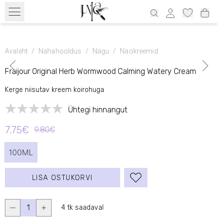
Tasuta transport alates 39€ üle Eesti ja 69€ Läti, 69€ Leedu, 100€
Soome
Avaleht
/
Nahahooldus
/
Nägu
/
Näokreemid
Fraijour Original Herb Wormwood Calming Watery Cream
Kerge niisutav kreem koirohuga
Ühtegi hinnangut
7.75€
9.80€
100ML
LISA OSTUKORVI
1
4 tk saadaval