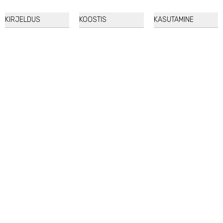
KIRJELDUS
KOOSTIS
KASUTAMINE
Fraijour
Original Herb Wormwood Calming Watery Cream