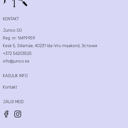
KONTAKT
Junico OÜ
Reg. nr:
16419959
Kesk 5, Sillamäe, 40231 Ida-Viru maakond, Эстония
+372 56203525
info@junico.ee
KASULIK INFO
Kontakt
JÄLGI MEID