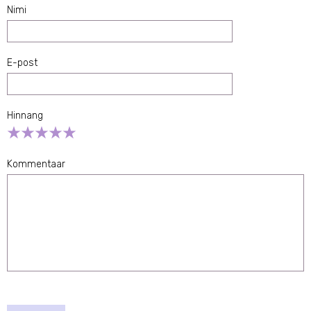
Nimi
E-post
Hinnang
Empty
1 Star
2 Stars
3 Stars
4 Stars
5 Stars
Kommentaar