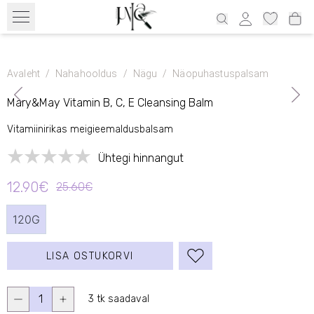
Tasuta transport alates 39€ üle Eesti ja 69€ Läti, 69€ Leedu, 100€
Soome
Avaleht
/
Nahahooldus
/
Nägu
/
Näopuhastuspalsam
Mary&May Vitamin B, C, E Cleansing Balm
Vitamiinirikas meigieemaldusbalsam
Ühtegi hinnangut
12.90€
25.60€
120G
LISA OSTUKORVI
1
3 tk saadaval