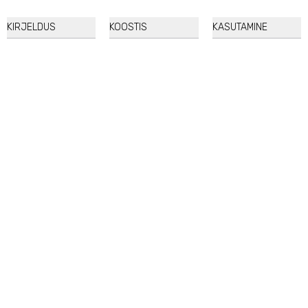
KIRJELDUS
KOOSTIS
KASUTAMINE
Mary&May
Vitamin B, C, E Cleansing Balm