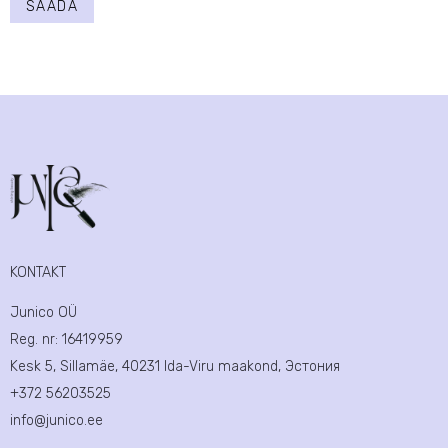
SAADA
KONTAKT
Junico OÜ
Reg. nr:
16419959
Kesk 5, Sillamäe, 40231 Ida-Viru maakond, Эстония
+372 56203525
info@junico.ee