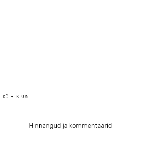
Viinamarjaekstrakt
Granaatõunaekstrakt
KÕLBLIK KUNI
Hinnangud ja kommentaarid