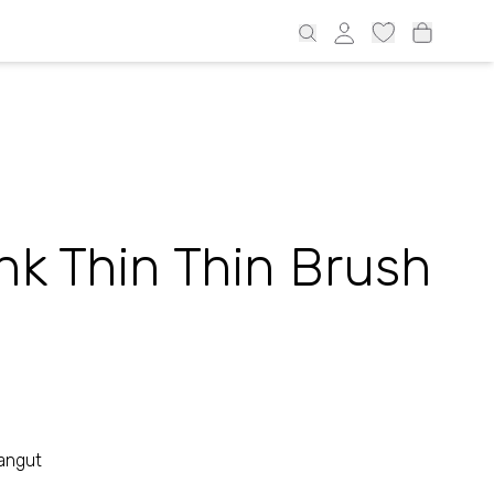
port alates 39€ üle Eesti ja 69€ Läti, 69€ Leedu, 100€ Soome
Ink Thin Thin Brush
angut