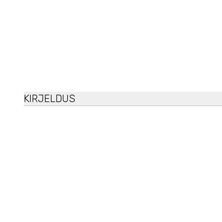
KIRJELDUS
Peripera
Ink Thin Thin Brush Liner