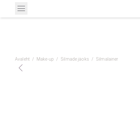
Avaleht
/
Make-up
/
Silmade jäoks
/
Silmalainer