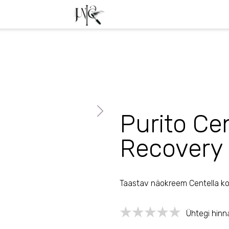
Tasuta trans
Purito Ce
Recovery
Taastav näokreem Centella k
Ühtegi hinn