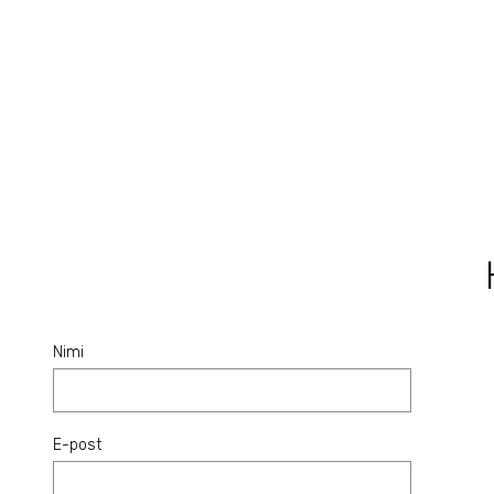
Niatsiinamiid
Argaaniaõli
Makadaamia õli
Nimi
E-post