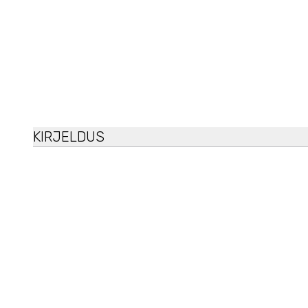
KIRJELDUS
Purito Centella Unscented Recovery Cream
Sobib kombineeritud nahahoolduseks.
Centella Asiatica