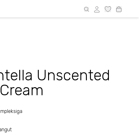
port alates 39€ üle Eesti ja 69€ Läti, 69€ Leedu, 100€ Soome
ntella Unscented
 Cream
ompleksiga
angut