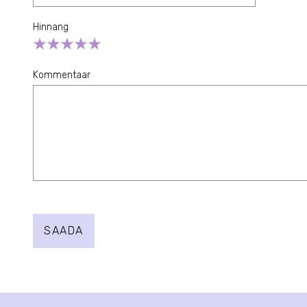
Hinnang
Empty
1 Star
2 Stars
3 Stars
4 Stars
5 Stars
Kommentaar
SAADA