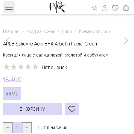
Бесплатный транспорт с 39€ по всей Эстонии и 69€ Латвия, 69€
Литва, 100€ Финляндия
Главная
/
Уход за кожей
/
Лицо
/
Кремы для лица
APLB Salicylic Acid BHA Arbutin Facial Cream
Крем для лица с салициловой кислотой и арбутином
Нет оценок
18.40€
55ML
В КОРЗИНУ
1
1 шт в наличии