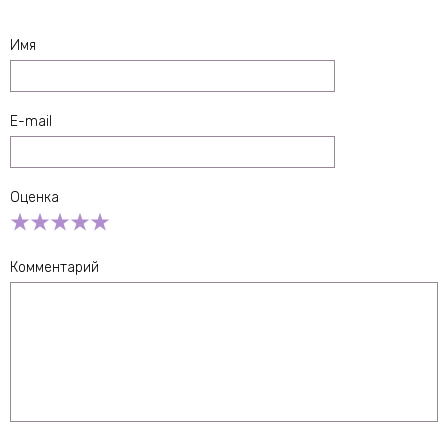
Имя
E-mail
Оценка
Empty
1 Star
2 Stars
3 Stars
4 Stars
5 Stars
Комментарий