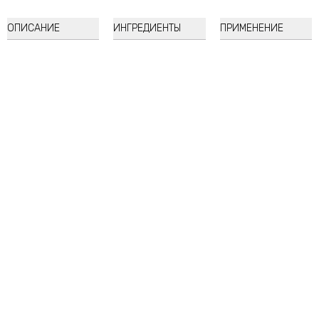
ОПИСАНИЕ
ИНГРЕДИЕНТЫ
ПРИМЕНЕНИЕ
APLB
Salicylic Acid BHA Arbutin Facial Cream