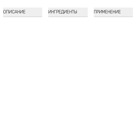
ОПИСАНИЕ
ИНГРЕДИЕНТЫ
ПРИМЕНЕНИЕ
Beauty of Joseon
Glow Deep Serum: Rice + Arbutin