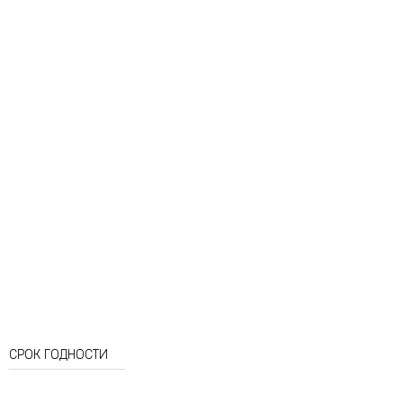
Пантенол
Экстракт бусенника обыкновенного
Экстракт семян бобов сои
СРОК ГОДНОСТИ