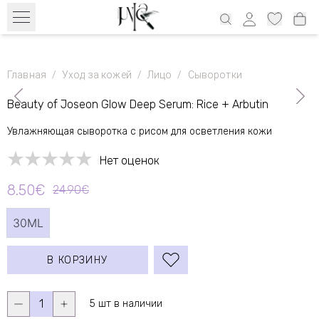
Бесплатный транспорт с 39€ по всей Эстонии и 69€ Латвия, 69€
Литва, 100€ Финляндия
Главная
/
Уход за кожей
/
Лицо
/
Сыворотки
Beauty of Joseon Glow Deep Serum: Rice + Arbutin
Увлажняющая сыворотка с рисом для осветления кожи
Нет оценок
8.50€
24.90€
30ML
В КОРЗИНУ
1
5 шт в наличии