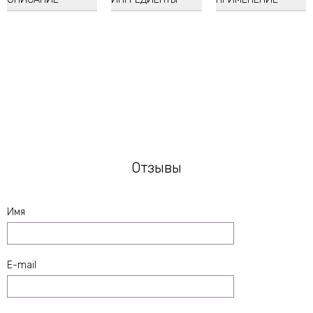
Macqueen
New York Eyeshadow Brush
Отзывы
Имя
E-mail