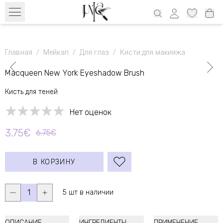
Бесплатный транспорт с 39€ по всей Эстонии и 69€ Латвия, 69€
Литва, 100€ Финляндия
Главная
/
Мейкап
/
Для глаз
/
Кисти для макияжа
Macqueen New York Eyeshadow Brush
Кисть для теней
Нет оценок
3.75€
6.75€
В КОРЗИНУ
1
5 шт в наличии
ОПИСАНИЕ
ИНГРЕДИЕНТЫ
ПРИМЕНЕНИЕ