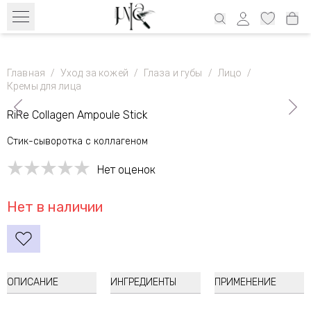
Бесплатный транспорт с 39€ по всей Эстонии и 69€ Латвия, 69€
Литва, 100€ Финляндия
Главная
/
Уход за кожей
/
Глаза и губы
/
Лицо
/
Кремы для лица
RiRe Collagen Ampoule Stick
Стик-сыворотка с коллагеном
Нет оценок
Нет в наличии
ОПИСАНИЕ
ИНГРЕДИЕНТЫ
ПРИМЕНЕНИЕ
RiRe Collagen Ampoule Stick