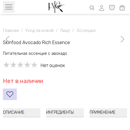
Бесплатный транспорт с 39€ по всей Эстонии и 69€ Латвия, 69€
Литва, 100€ Финляндия
Главная
/
Уход за кожей
/
Лицо
/
Эссенции
Skinfood Avocado Rich Essence
Питательная эссенция с авокадо
Нет оценок
Нет в наличии
ОПИСАНИЕ
ИНГРЕДИЕНТЫ
ПРИМЕНЕНИЕ
Skinfood
Avocado Rich Essence