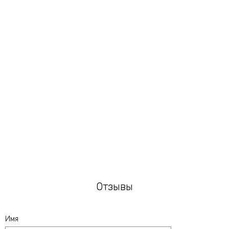
Масло жожоба
Масло ши
Гиалуроновая кислота
Отзывы
Имя