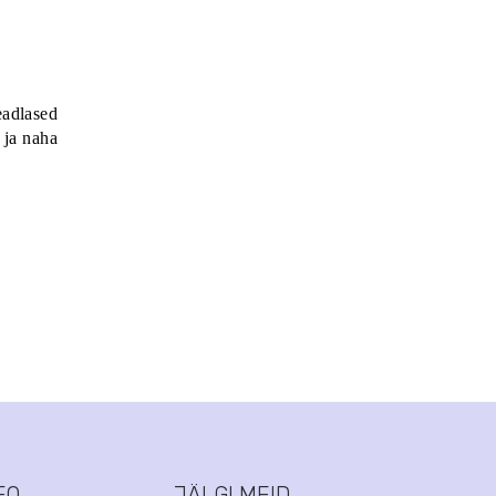
eadlased
 ja naha
FO
JÄLGI MEID