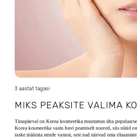
3 aastat tagasi
MIKS PEAKSITE VALIMA K
Tänapäeval on Korea kosmeetika muutumas üha populaarsema
Korea kosmeetika vastu huvi peamiselt noored, siis nüüd on
raske määrata nende vanust, sest nad näevad oma eluaastate