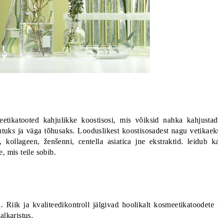
etikatooted kahjulikke koostisosi, mis võiksid nahka kahjustad
tuks ja väga tõhusaks. Looduslikest koostisosadest nagu vetikaeks
 kollageen, ženšenni, centella asiatica jne ekstraktid. leidub 
e, mis teile sobib.
d. Riik ja kvaliteedikontroll jälgivad hoolikalt kosmeetikatoodete 
alkaristus.