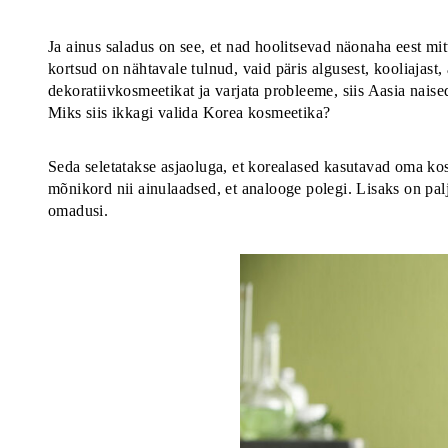
Ja ainus saladus on see, et nad hoolitsevad näonaha eest mit
kortsud on nähtavale tulnud, vaid päris algusest, kooliajast,
dekoratiivkosmeetikat ja varjata probleeme, siis Aasia nai
Miks siis ikkagi valida Korea kosmeetika?
Seda seletatakse asjaoluga, et korealased kasutavad oma ko
mõnikord nii ainulaadsed, et analooge polegi. Lisaks on palj
omadusi.