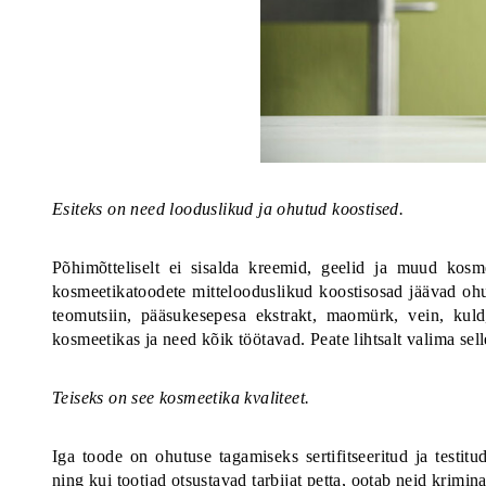
Esiteks on need looduslikud ja ohutud koostised.
Põhimõtteliselt ei sisalda kreemid, geelid ja muud kosme
kosmeetikatoodete mittelooduslikud koostisosad jäävad ohu
teomutsiin, pääsukesepesa ekstrakt, maomürk, vein, kuld,
kosmeetikas ja need kõik töötavad.
Peate lihtsalt valima sell
Teiseks on see kosmeetika kvaliteet.
Iga toode on ohutuse tagamiseks sertifitseeritud ja testitu
ning kui tootjad otsustavad tarbijat petta, ootab neid krimina