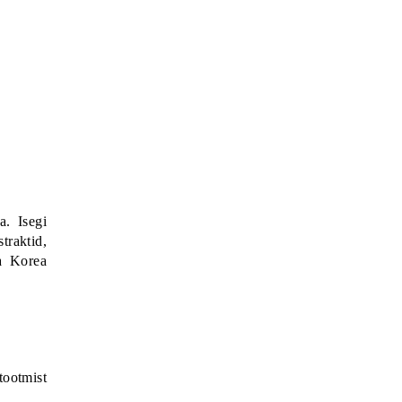
a. Isegi
traktid,
ka Korea
tootmist