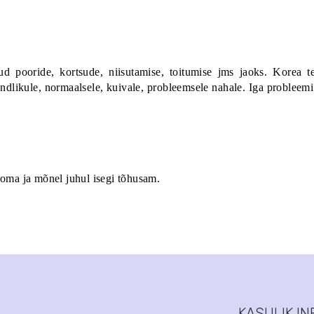
ud pooride, kortsude, niisutamise, toitumise jms jaoks. Korea t
tundlikule, normaalsele, kuivale, probleemsele nahale. Iga probleemi
ma ja mõnel juhul isegi tõhusam.
KASULIK IN