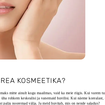
OREA KOSMEETIKA?
ks mitte ainult kogu maailmas, vaid ka meie riigis. Kui varem tu
 üha rohkem keskealisi ja vanemaid huvilisi. Kui näeme korealast,
st palju nooremad välja. Ja meid huvitab, mis on nende saladus?