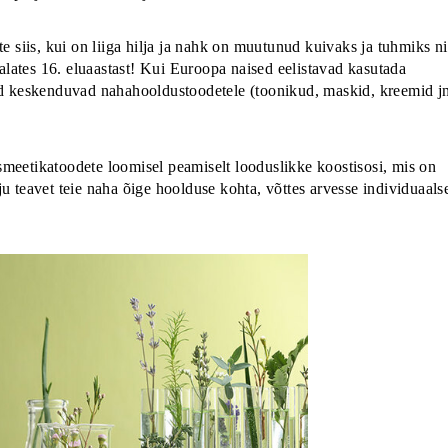
te siis, kui on liiga hilja ja nahk on muutunud kuivaks ja tuhmiks n
 alates 16. eluaastast! Kui Euroopa naised eelistavad kasutada
sed keskenduvad nahahooldustoodetele (toonikud, maskid, kreemid j
smeetikatoodete loomisel peamiselt looduslikke koostisosi, mis on
u teavet teie naha õige hoolduse kohta, võttes arvesse individuaals